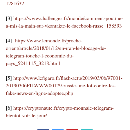
1281632
[3]
https://www.challenges.fr/monde/comment-poutine-
a-mis-la-main-sur-vkontakte-le-facebook-russe_158593
[4]
https://www.lemonde.fr/proche-
orient/article/2018/01/12/en-iran-le-blocage-de-
telegram-touche-l-economie-du-
pays_5241115_3218.html
[5]
http://www.lefigaro.fr/flash-actu/2019/03/06/97001-
20190306FILWWW00179-russie-une-loi-contre-les-
fake-news-en-ligne-adoptee.php
[6]
https://cryptonaute.fr/crypto-monnaie-telegram-
bientot-voir-le-jour/