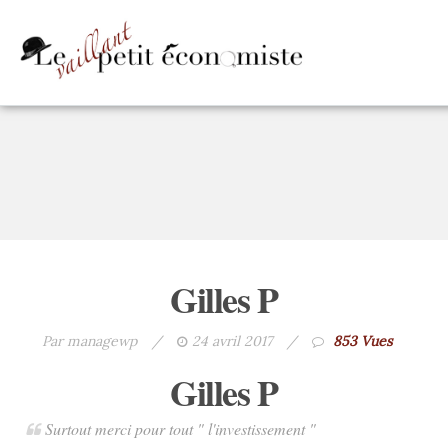
Gilles P
Par managewp
/
24 avril 2017
/
853 Vues
Gilles P
Surtout merci pour tout " l'investissement "