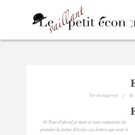
Par managewp
/
Tout d'abord je tiens à vous remercier de
prendre la peine d'écrire ces lettres qui sont si