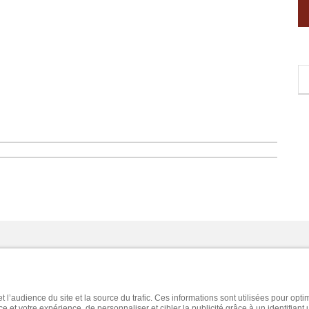
UBAN ÉDITIONS SERVICE DES LECTEURS CS 70074 59963 CROIX CED