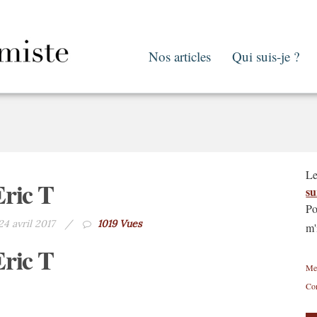
Nos articles
Qui suis-je ?
Le
Eric T
su
Po
24 avril 2017
/
1019 Vues
m'
Eric T
Men
Con