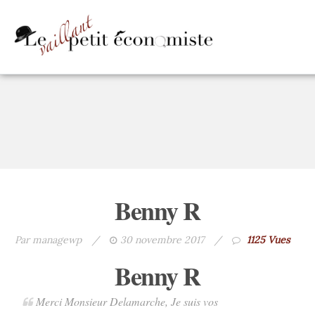
Benny R
Par managewp
/
30 novembre 2017
/
1125 Vues
Benny R
Merci Monsieur Delamarche, Je suis vos